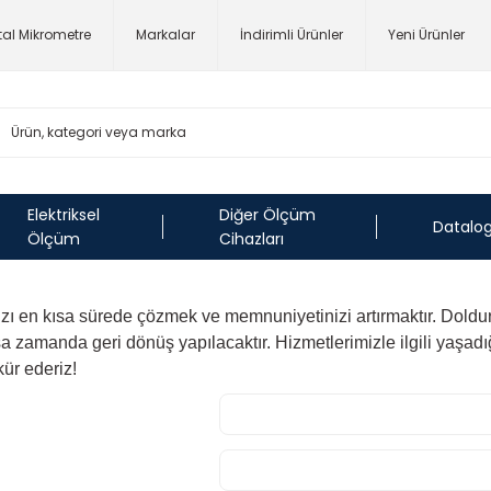
ital Mikrometre
Markalar
İndirimli Ürünler
Yeni Ürünler
Elektriksel
Diğer Ölçüm
Datalo
Ölçüm
Cihazları
ızı en kısa sürede çözmek ve memnuniyetinizi artırmaktır. Dol
a zamanda geri dönüş yapılacaktır. Hizmetlerimizle ilgili yaşadığ
kür ederiz!