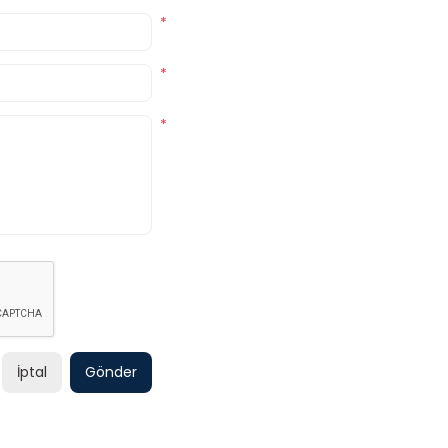
*
*
*
İptal
Gönder